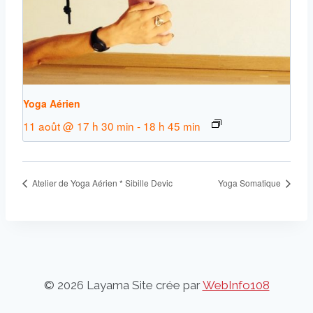
Yoga Aérien
11 août @ 17 h 30 min
-
18 h 45 min
Atelier de Yoga Aérien * Sibille Devic
Yoga Somatique
© 2026 Layama Site crée par
WebInfo108