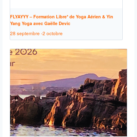
FLYAYYY – Formation Libre* de Yoga Aérien & Yin
Yang Yoga avec Gaëlle Devic
28 septembre
-
2 octobre