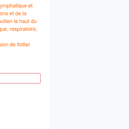
 lymphatique et
ons et de la
outien le haut du
que, respiratoire,
on de flotter