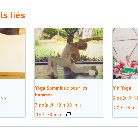
s liés
Yoga Somatique pour les
Yin Yoga
hommes
in
-
9 août @ 1
7 août @ 18 h 00 min
-
20 h 15 mi
19 h 30 min