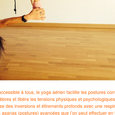
accessible à tous, le yoga aérien facilite les postures c
tèbres et libére les tensions physiques et psychologiques
 des inversions et étirements profonds avec une respir
 asanas (postures) avancées que l’on peut effectuer en 