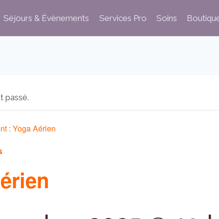
Séjours & Évènements
Services Pro
Soins
Boutiqu
t passé.
nt :
Yoga Aérien
s
érien