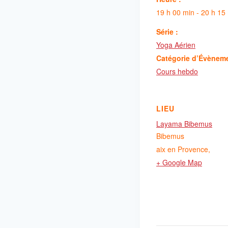
19 h 00 min - 20 h 15
Série :
Yoga Aérien
Catégorie d’Évènem
Cours hebdo
LIEU
Layama Bibemus
Bibemus
aix en Provence
,
+ Google Map