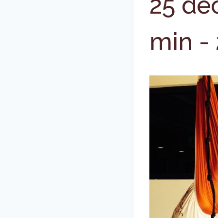
25 dé
min
-