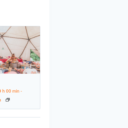
9 h 00 min
-
n