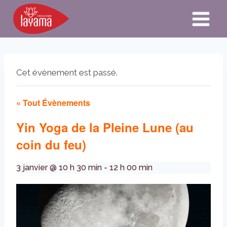
Aller
au
contenu
Cet évènement est passé.
« Tout Évènements
Yin Yoga de la Pleine Lune (au
coin du feu)
3 janvier @ 10 h 30 min
-
12 h 00 min