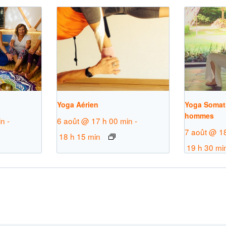
Yoga Aérien
Yoga Somati
hommes
in
-
6 août @ 17 h 00 min
-
7 août @ 1
18 h 15 min
19 h 30 mi