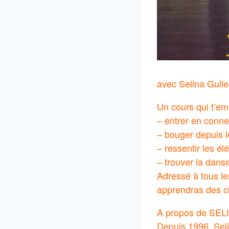
avec Selina Gulle
Un cours qui t’em
– entrer en conne
– bouger depuis 
– ressentir les él
– trouver la danse
Adressé à tous les
apprendras des ch
A propos de SEL
Depuis 1996, Seli