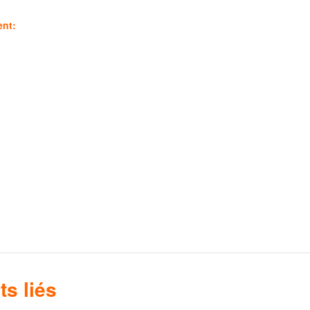
ent:
s liés