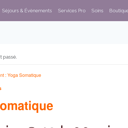
Séjours & Évènements
Services Pro
Soins
Boutiqu
t passé.
nt :
Yoga Somatique
s
omatique