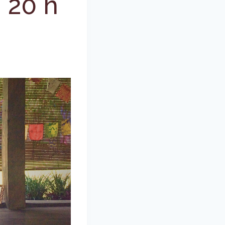
-
20 h