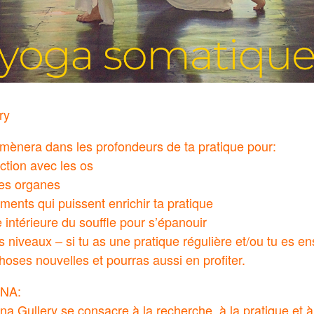
ry
mènera dans les profondeurs de ta pratique pour:
ction avec les os
les organes
éments qui puissent enrichir ta pratique
 intérieure du souffle pour s’épanouir
 niveaux – si tu as une pratique régulière et/ou tu es en
oses nouvelles et pourras aussi en profiter.
INA:
na Gullery se consacre à la recherche, à la pratique et à