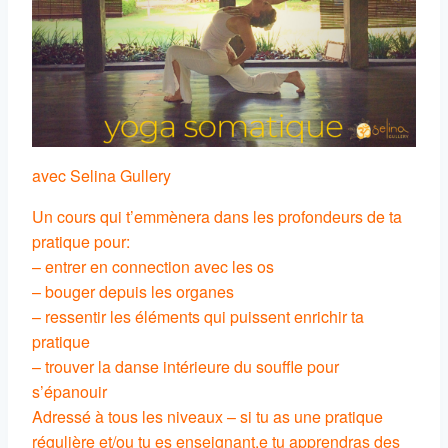
avec Selina Gullery
Un cours qui t’emmènera dans les profondeurs de ta
pratique pour:
– entrer en connection avec les os
– bouger depuis les organes
– ressentir les éléments qui puissent enrichir ta
pratique
– trouver la danse intérieure du souffle pour
s’épanouir
Adressé à tous les niveaux – si tu as une pratique
régulière et/ou tu es enseignant.e tu apprendras des