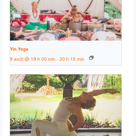
Yin Yoga
9 août @ 19 h 00 min
-
20 h 15 min