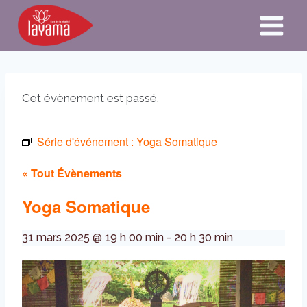
Aller
au
contenu
Cet évènement est passé.
Série d'événement :
Yoga Somatique
« Tout Évènements
Yoga Somatique
31 mars 2025 @ 19 h 00 min
-
20 h 30 min