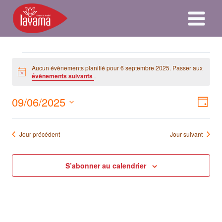
Aller
au
contenu
Évènements
Aucun évènements planifié pour 6 septembre 2025. Passer aux
Notice
évènements suivants
.
for
09/06/2025
Naviga
Nav
Jour
6
par
Sélectionnez
de
consult
une
septembre
Jour précédent
Jour suivant
vue
date.
Év
2025
S’abonner au calendrier