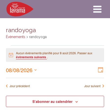
Aller
au
contenu
randoyoga
Évènements
randoyoga
Évènements
Aucun évènements planifié pour 8 août 2026. Passer aux
for
Notice
évènements suivants
.
8
août
08/08/2026
Naviga
Nav
2026
Jour
par
Sélectionnez
de
consult
une
Jour précédent
Jour suivant
vue
date.
Év
S’abonner au calendrier