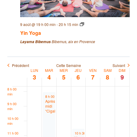
3,
4,
5,
6,
7,
8,
9,
2 h 00
min
2026
2026
2026
2026
2026
2026
2026
3 h 00
min
9 août @ 19 h 00 min
-
20 h 15 min
4 h 00
Yin Yoga
min
Bibemus, aix en Provence
Layama Bibemus
5 h 00
min
6 h 00
min
Précédent
Cette Semaine
Suivant
LUN
MAR
MER
JEU
VEN
SAM
DIM
Semaine
7 h 00
3
4
5
6
7
8
9
du
min
Évènements
8 h 00
min
August 4, 2026
8 h 00 min
-
17 h 00 min
Après
9 h 00
midi
min
“Cigalactique”
10 h 00
min
August 6, 2026
11 h 00
10 h 30 min
-
11 h 45 min