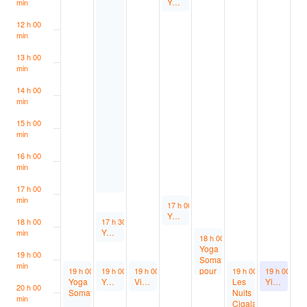
Yoga doux
min
12 h 00
min
13 h 00
min
14 h 00
min
15 h 00
min
16 h 00
min
17 h 00
min
August 6, 2026
17 h 00 min
-
18 h 15 min
Yoga Aérien
August 4, 2026
18 h 00
17 h 30 min
-
18 h 45 min
Yoga Aérien
min
August 7, 2026
18 h 00 min
-
19 h 30 min
Yoga
19 h 00
Somatique
min
August 3, 2026
August 4, 2026
August 5, 2026
August 8, 2026
August 9, 2
pour
19 h 00 min
19 h 00 min
-
20 h 30 min
19 h 00 min
-
20 h 15 min
-
20 h 15 min
19 h 00 min
19 h 00 min
-
22 h 00
Yoga
Yoga Aérien
Vinyasa Yoga
les
Les
Yin Yoga
20 h 00
Somatique
hommes
Nuits
min
Cigalactiques