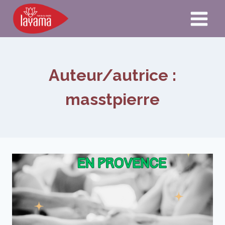
Aller
au
contenu
Auteur/autrice :
masstpierre