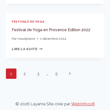
YOGA
EN
PROVENCE
EDITION
FESTIVALS DE YOGA
2014
Festival de Yoga en Provence Edition 2022
Par
masstpierre
1 décembre 2024
FESTIVAL
LIRE LA SUITE
DE
YOGA
EN
PROVENCE
Navigation
Page
1
2
3
…
5
EDITION
de
2022
suivante
page
© 2026 Layama Site crée par
WebInfo108