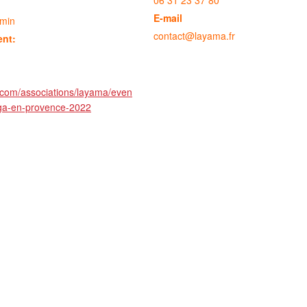
06 31 23 37 80
E-mail
 min
contact@layama.fr
ent:
.com/associations/layama/even
oga-en-provence-2022