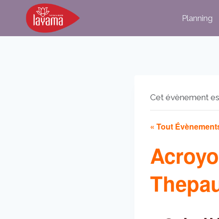
Aller
Planning
au
contenu
Cet évènement es
« Tout Évènement
Acroyo
Thepau