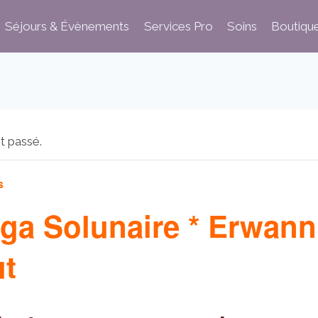
Séjours & Évènements
Services Pro
Soins
Boutiqu
t passé.
s
ga Solunaire * Erwann
t