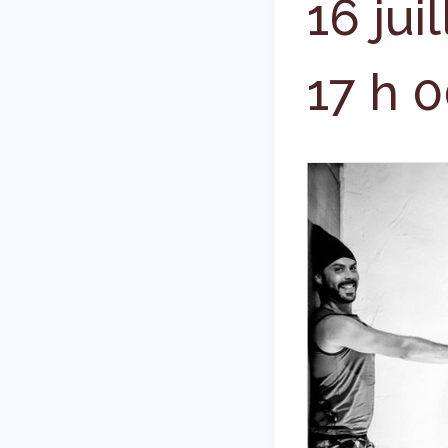
16 jui
17 h 