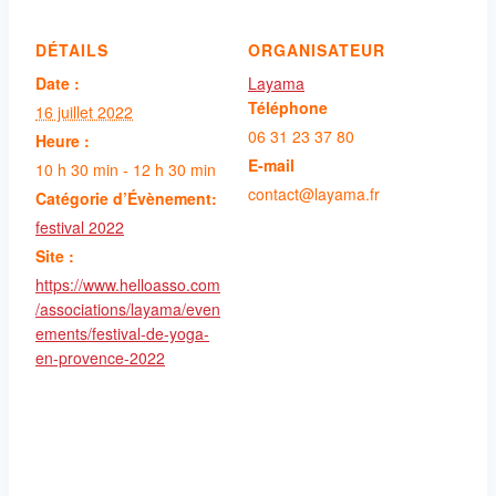
DÉTAILS
ORGANISATEUR
Date :
Layama
Téléphone
16 juillet 2022
06 31 23 37 80
Heure :
E-mail
10 h 30 min - 12 h 30 min
contact@layama.fr
Catégorie d’Évènement:
festival 2022
Site :
https://www.helloasso.com
/associations/layama/even
ements/festival-de-yoga-
en-provence-2022