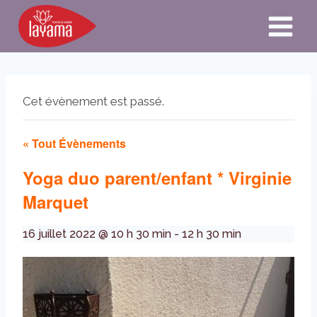
Aller
au
contenu
Cet évènement est passé.
« Tout Évènements
Yoga duo parent/enfant * Virginie
Marquet
16 juillet 2022 @ 10 h 30 min
-
12 h 30 min