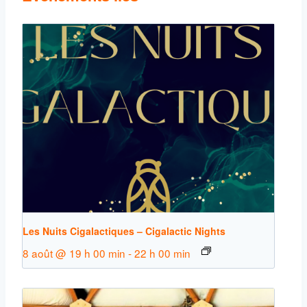
Les Nuits Cigalactiques – Cigalactic Nights
8 août @ 19 h 00 min
-
22 h 00 min