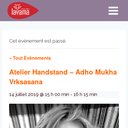
Aller
au
contenu
Cet évènement est passé.
« Tout Évènements
Atelier Handstand – Adho Mukha
Vrksasana
14 juillet 2019 @ 15 h 00 min
-
16 h 15 min