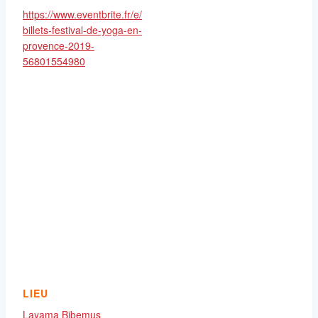
https://www.eventbrite.fr/e/
billets-festival-de-yoga-en-
provence-2019-
56801554980
LIEU
Layama Bibemus