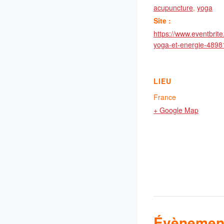
acupuncture
,
yoga
Site :
https://www.eventbrite.f
yoga-et-energie-489
LIEU
France
+ Google Map
Évènement