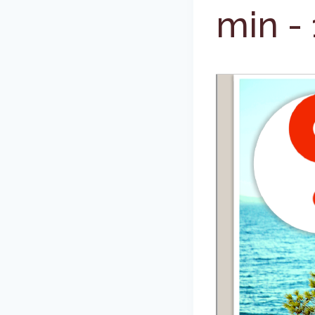
min
-