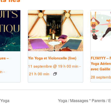
ues –
Yin Yoga et Violoncelle (live)
FLYAYYY – F
Yoga Aérien
11 septembre @ 19 h 00 min
-
avec Gaëlle
in
-
21 h 00 min
28 septemb
 Yoga
Yoga / Massages * Parents / E