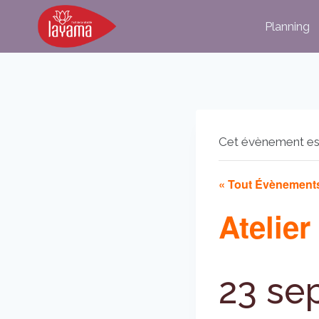
Aller
Planning
au
contenu
Cet évènement es
« Tout Évènement
Atelier
23 se