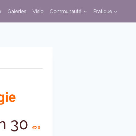
e
Galeries
Visio
Communauté
Pratique
gie
h 30
€20