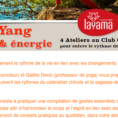
ement le rythme de la vie en lien avec les changement
upuncteur) et Gaëlle Devic (professeur de yoga) vous pro
i suivent les rythmes du calendrier chinois et la sagesse
nsiste à pratiquer une compilation de gestes essentiels 
oise afin d’harmoniser le corps et l’esprit en lien avec l
ement de conseils pratiques au quotidien, dans votre alim