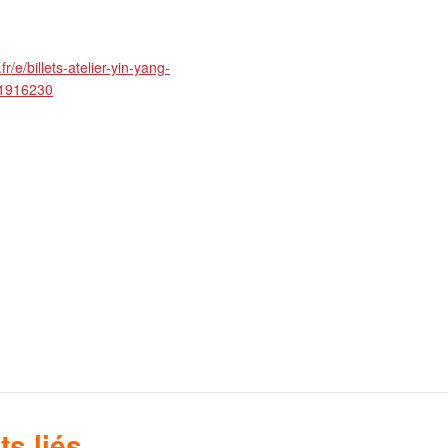
r/e/billets-atelier-yin-yang-
81916230
s liés