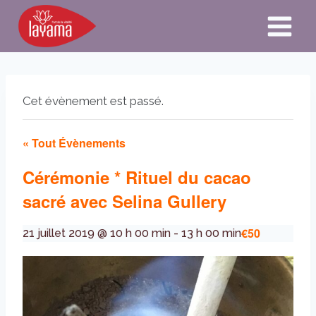
Aller
au
contenu
Cet évènement est passé.
« Tout Évènements
Cérémonie * Rituel du cacao
sacré avec Selina Gullery
€50
21 juillet 2019 @ 10 h 00 min
-
13 h 00 min