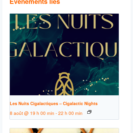
Évènements liés
Les Nuits Cigalactiques – Cigalactic Nights
8 août @ 19 h 00 min
-
22 h 00 min