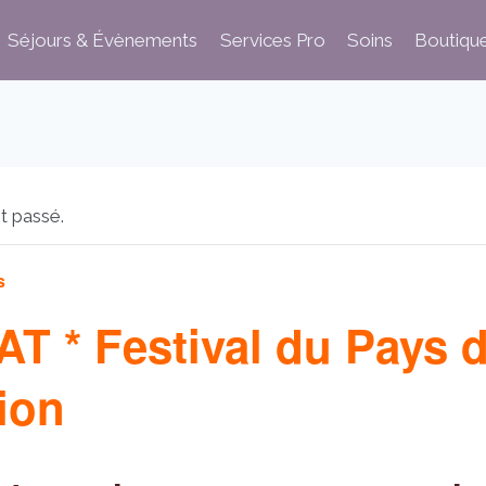
Séjours & Évènements
Services Pro
Soins
Boutiqu
t passé.
s
AT * Festival du Pays 
ion