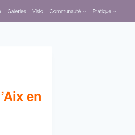
e
Galeries
Visio
Communauté
Pratique
d’Aix en