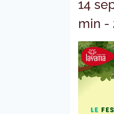
14 se
min
-