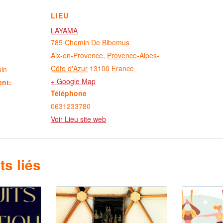
LIEU
LAYAMA
785 Chemin De Bibemus
Aix-en-Provence
,
Provence-Alpes-
Côte d'Azur
13100
France
min
+ Google Map
ent:
Téléphone
0631233780
Voir Lieu site web
s liés