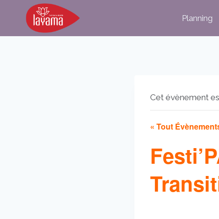
Aller
Planning
au
contenu
Cet évènement es
« Tout Évènement
Festi’P
Transit