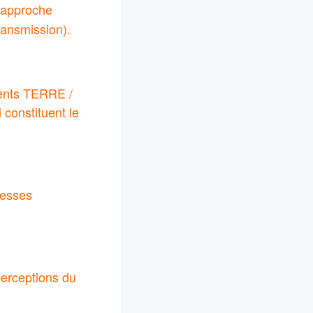
 approche
ransmission).
ments TERRE /
constituent le
gesses
 perceptions du