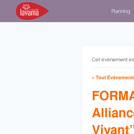
Aller
Planning
au
contenu
Cet évènement es
« Tout Évènement
FORMAT
Allian
Vivant