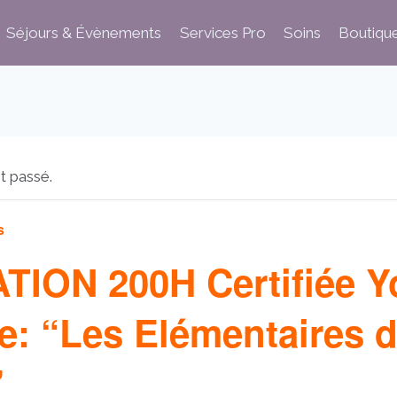
Séjours & Évènements
Services Pro
Soins
Boutiqu
t passé.
s
ION 200H Certifiée Y
ce: “Les Elémentaires 
”