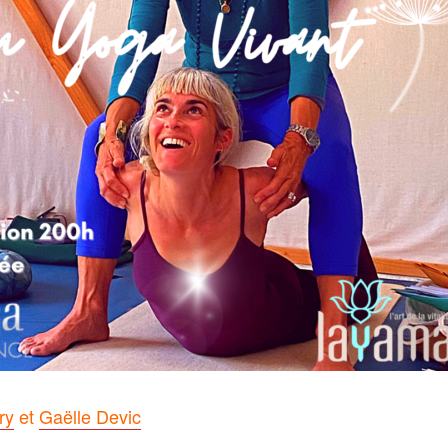
ry
et
Gaëlle Devic