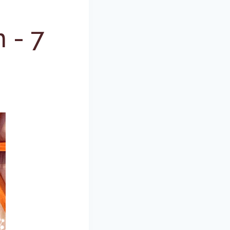
n
-
7