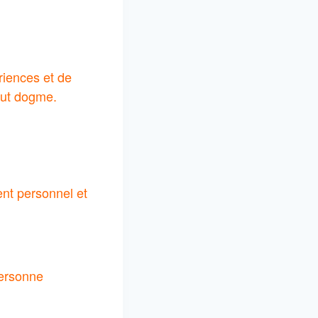
riences et de
out dogme.
nt personnel et
personne