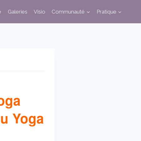
e
Galeries
Visio
Communauté
Pratique
oga
du Yoga