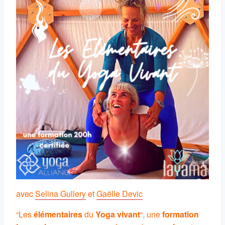
avec
Selina Gullery
et
Gaëlle Devic
“Les
élémentaires
du
Yoga vivant
“, une
formation