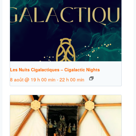
Les Nuits Cigalactiques – Cigalactic Nights
8 août @ 19 h 00 min
-
22 h 00 min