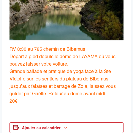
RV 8:30 au 785 chemin de Bibemus
Départ à pied depuis le dôme de LAYAMA où vous
pouvez laisser votre voiture.
Grande ballade et pratique de yoga face à la Ste
Victoire sur les sentiers du plateau de Bibemus
jusqu’aux falaises et barrage de Zola, laissez vous
guider par Gaëlle. Retour au dôme avant midi
20€
Ajouter au calendrier