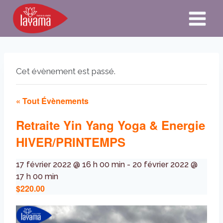
Aller
au
contenu
Cet évènement est passé.
« Tout Évènements
Retraite Yin Yang Yoga & Energie
HIVER/PRINTEMPS
17 février 2022 @ 16 h 00 min
-
20 février 2022 @
17 h 00 min
$220.00