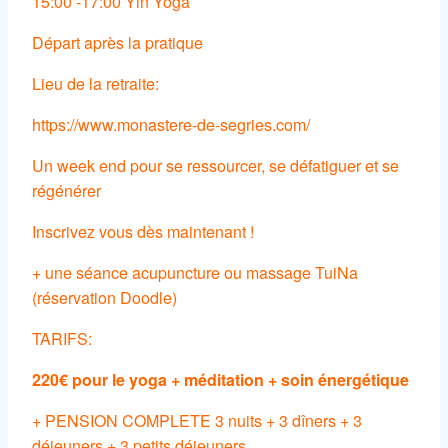
15:00 -17:00 Yin Yoga
Départ après la pratique
Lieu de la retraite:
https://www.monastere-de-segries.com/
Un week end pour se ressourcer,
se défatiguer et se
régénérer
Inscrivez vous dès maintenant !
+ une séance acupuncture ou massage TuiNa
(réservation Doodle)
TARIFS:
220€ pour le yoga + méditation + soin énergétique
+ PENSION COMPLETE 3 nuits + 3 dîners + 3
déjeuners + 3 petits déjeuners