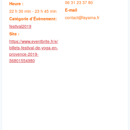
06 31 23 37 80
Heure :
E-mail
22 h 30 min - 23 h 45 min
contact@layama.fr
Catégorie d’Évènement:
festival2019
Site :
https://www.eventbrite.fr/e/
billets-festival-de-yoga-en-
provence-2019-
56801554980