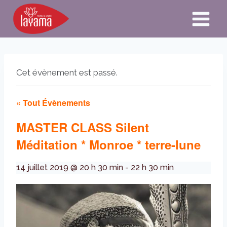
Aller
au
contenu
Cet évènement est passé.
« Tout Évènements
MASTER CLASS Silent
Méditation * Monroe * terre-lune
14 juillet 2019 @ 20 h 30 min
-
22 h 30 min