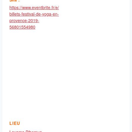
https://www.eventbrite.fr/e/
billets-festival-de-yoga-en-
provence-2019-
56801554980
LIEU
Layama Bibemus