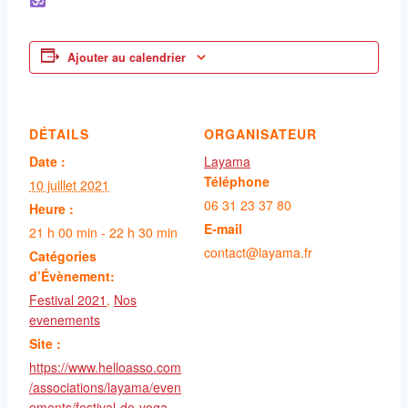
Ajouter au calendrier
DÉTAILS
ORGANISATEUR
Date :
Layama
Téléphone
10 juillet 2021
06 31 23 37 80
Heure :
E-mail
21 h 00 min - 22 h 30 min
contact@layama.fr
Catégories
d’Évènement:
Festival 2021
,
Nos
evenements
Site :
https://www.helloasso.com
/associations/layama/even
ements/festival-de-yoga-