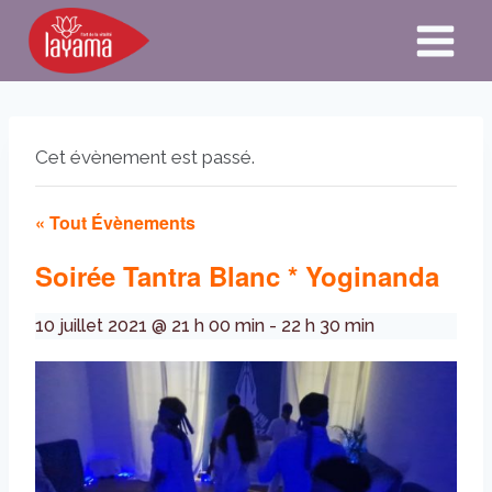
Aller
au
contenu
Cet évènement est passé.
« Tout Évènements
Soirée Tantra Blanc * Yoginanda
10 juillet 2021 @ 21 h 00 min
-
22 h 30 min