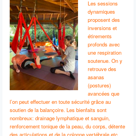
Les sessions
dynamiques
proposent des
inversions et
étirements
profonds avec
une respiration
soutenue. On y
retrouve des
asanas
(postures)
avancées que
l’on peut effectuer en toute sécurité grâce au
soutien de la balançoire. Les bienfaits sont
nombreux: drainage lymphatique et sanguin,
renforcement tonique de la peau, du corps, détente
des articulations et de la colonne vertébrale etc.