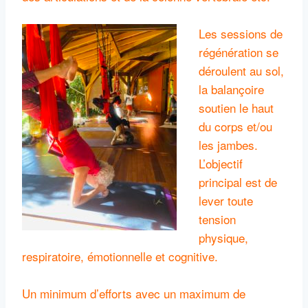
Les sessions de
régénération se
déroulent au sol,
la balançoire
soutien le haut
du corps et/ou
les jambes.
L’objectif
principal est de
lever toute
tension
physique,
respiratoire, émotionnelle et cognitive.
Un minimum d’efforts avec un maximum de