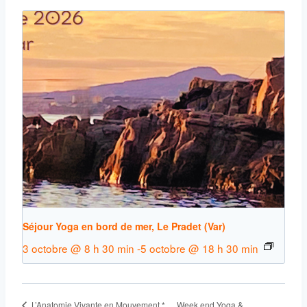
Séjour Yoga en bord de mer, Le Pradet (Var)
3 octobre @ 8 h 30 min
-
5 octobre @ 18 h 30 min
Week end Yoga &
L’Anatomie Vivante en Mouvement *