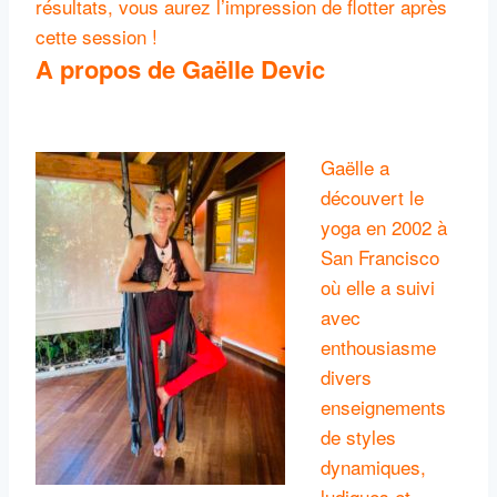
résultats, vous aurez l’impression de flotter après
cette session !
A propos de Gaëlle Devic
Gaëlle a
découvert le
yoga en 2002 à
San Francisco
où elle a suivi
avec
enthousiasme
divers
enseignements
de styles
dynamiques,
ludiques et