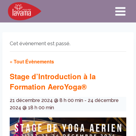
Aller
au
contenu
Cet évènement est passé.
« Tout Évènements
Stage d’Introduction à la
Formation AeroYoga®
21 décembre 2024 @ 8 h 00 min
-
24 décembre
2024 @ 18 h 00 min