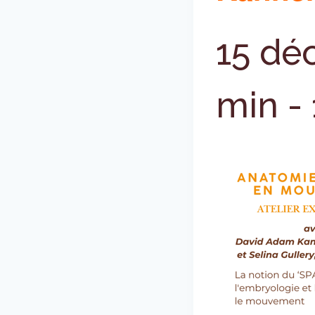
15 dé
min
-