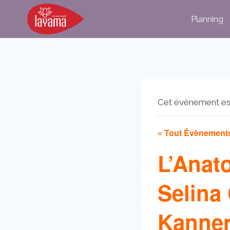
Aller
Planning
au
contenu
Cet évènement es
« Tout Évènement
L’Anat
Selina
Kanne