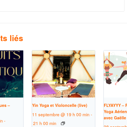
s liés
ues –
Yin Yoga et Violoncelle (live)
FLYAYYY – F
Yoga Aérien
11 septembre @ 19 h 00 min
-
avec Gaëlle
in
-
21 h 00 min
28 septemb