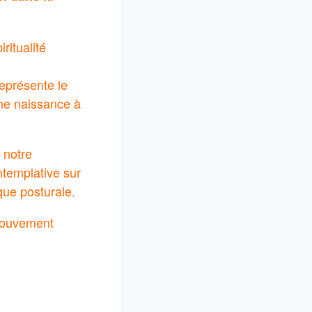
ritualité
représente le
nne naissance à
 notre
ntemplative sur
que posturale.
 mouvement