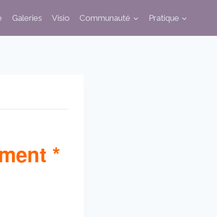
e
Galeries
Visio
Communauté
Pratique
ment *