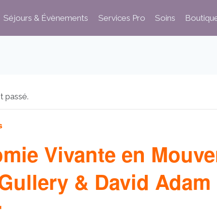
Séjours & Évènements
Services Pro
Soins
Boutiqu
t passé.
s
omie Vivante en Mouve
 Gullery & David Adam
r