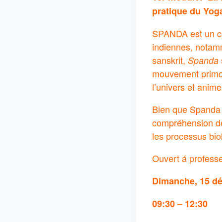
pratique du Yog
SPANDA est un con
indiennes, notam
sanskrit,
Spanda
mouvement primord
l’univers et anime
Bien que Spanda so
compréhension de 
les processus biol
Ouvert á profess
Dimanche, 15 d
09:30 – 12:30