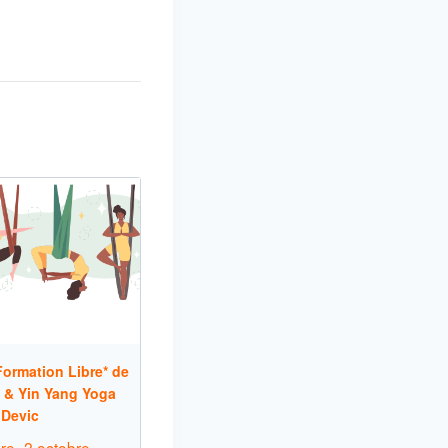
ormation Libre* de
 & Yin Yang Yoga
 Devic
re
-
2 octobre