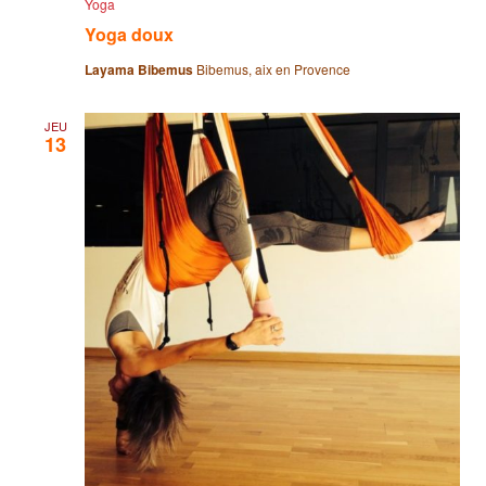
Yoga
Yoga doux
Layama Bibemus
Bibemus, aix en Provence
JEU
13