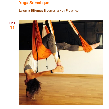
Yoga Somatique
Layama Bibemus
Bibemus, aix en Provence
MAR
11