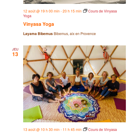
12 août @ 19 h 00 min
-
20 h 15 min
Cours de Vinyasa
Yoga
Vinyasa Yoga
Layama Bibemus
Bibemus, aix en Provence
JEU
13
13 août @ 10 h 30 min
-
11 h 45 min
Cours de Vinyasa