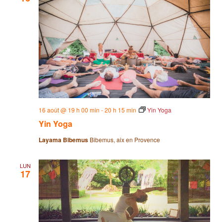
16 août @ 19 h 00 min
-
20 h 15 min
Yin Yoga
Yin Yoga
Layama Bibemus
Bibemus, aix en Provence
LUN
17