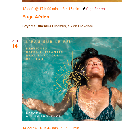
13 août @ 17 h 00 min
-
18 h 15 min
Yoga Aérien
Yoga Aérien
Layama Bibemus
Bibemus, aix en Provence
VEN
14
14 août @ 15 h 45 min
-
19 h 00 min