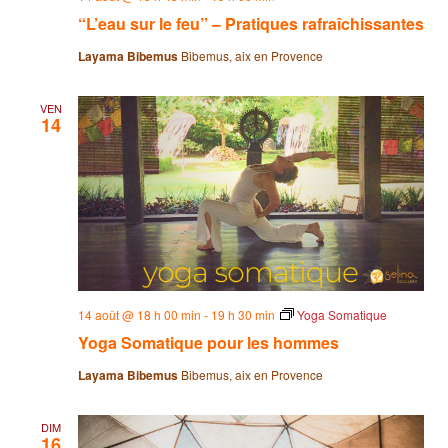
“L’eau sur le feu” – Pratiques rafraîchissantes
Layama Bibemus
Bibemus, aix en Provence
VEN
14
14 août @ 18 h 00 min
-
19 h 30 min
Yoga Somatique
Yoga Somatique pour les hommes
Layama Bibemus
Bibemus, aix en Provence
DIM
16