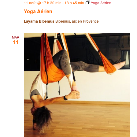
11 août @ 17 h 30 min
-
18 h 45 min
Yoga Aérien
Yoga Aérien
Layama Bibemus
Bibemus, aix en Provence
MAR
11