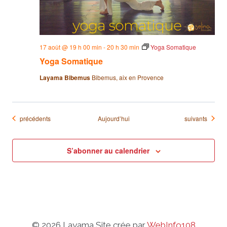
17 août @ 19 h 00 min
-
20 h 30 min
Yoga Somatique
Yoga Somatique
Layama Bibemus
Bibemus, aix en Provence
Évènements
Évènements
précédents
Aujourd’hui
suivants
S’abonner au calendrier
© 2026 Layama Site crée par
WebInfo108