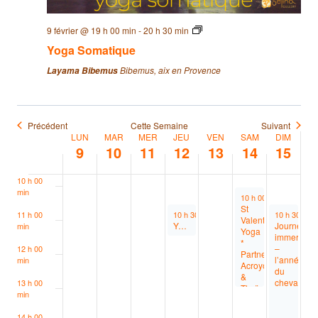
5 h 00
min
9 février @ 19 h 00 min
-
20 h 30 min
6 h 00
Yoga Somatique
min
Bibemus, aix en Provence
Layama Bibemus
7 h 00
min
8 h 00
min
Précédent
Cette Semaine
Suivant
LUN
MAR
MER
JEU
VEN
SAM
DIM
Semaine
9 h 00
9
10
11
12
13
14
15
du
min
Évènements
10 h 00
min
February 14, 2026
10 h 00 min
-
13 h 00 
St
February 12, 2026
February 15
11 h 00
10 h 30 min
-
11 h 45 min
10 h 30 min
Valentin
Yoga doux
Journée
min
Yoga
immersive
*
–
12 h 00
Partner,
l’année
min
Acroyoga
du
&
cheval
13 h 00
Thaï
min
Massage
14 h 00