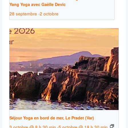
Yang Yoga avec Gaëlle Devic
28 septembre
-
2 octobre
Séjour Yoga en bord de mer, Le Pradet (Var)
3 octobre @ 8 h 30 min
-
5 octobre @ 18 h 30 min