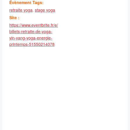
Évènement Tags:
retraite yoga
,
stage yoga
Site :
https://www.eventbrite.fr/e/
billets-retraite-de-yoga-
yin-yang-yoga-energie-
printemps-51550214078