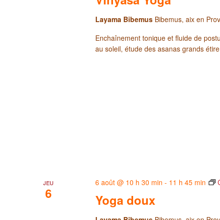
Layama Bibemus
Bibemus, aix en Pro
Enchaînement tonique et fluide de posture
au soleil, étude des asanas grands étir
6 août @ 10 h 30 min
-
11 h 45 min
JEU
6
Yoga doux
Layama Bibemus
Bibemus, aix en Pro