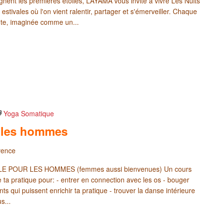
gnent les premières étoiles, LAYAMA vous invite à vivre Les Nuits
 estivales où l'on vient ralentir, partager et s'émerveiller. Chaque
nte, imaginée comme un...
Yoga Somatique
 les hommes
vence
ALE POUR LES HOMMES (femmes aussi bienvenues) Un cours
ta pratique pour: - entrer en connection avec les os - bouger
ts qui puissent enrichir ta pratique - trouver la danse intérieure
s...