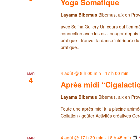
Yoga Somatique
Layama Bibemus
Bibemus, aix en Pro
avec Selina Gullery Un cours qui t'emmè
connection avec les os - bouger depuis l
pratique - trouver la danse intérieure du
pratique...
4 août @ 8 h 00 min
-
17 h 00 min
MAR
4
Après midi “Cigalacti
Layama Bibemus
Bibemus, aix en Pro
Toute une après midi à la piscine animée
Collation / goûter Activités créatives Ce
4 août @ 17 h 30 min
-
18 h 45 min
MAR