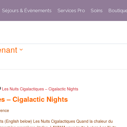
Séjours & Évènements
Services Pro
Soins
Boutiqu
enant
Les Nuits Cigalactiques – Cigalactic Nights
s – Cigalactic Nights
vence
hts (English below) Les Nuits Cigalactiques Quand la chaleur du