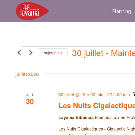
Aller
Planning
au
contenu
30 juillet
 - 
Maint
Évènements
Aujourd’hui
Sélectionnez
une
juillet 2026
date.
30 juillet @ 19 h 00 min
-
22 h 00 min
JEU
30
Les Nuits Cigalactique
Layama Bibemus
Bibemus, aix en Pro
Les Nuits Cigalactiques - Cigalactic Nig