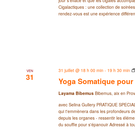
jour s'efface et que les cigales accompa
Cigalactiques : une collection de soirées
rendez-vous est une expérience différe
31 juillet @ 18 h 00 min
-
19 h 30 min
VEN
31
Yoga Somatique pour
Layama Bibemus
Bibemus, aix en Pro
avec Selina Gullery PRATIQUE SPECI
qui t'emmènera dans les profondeurs de 
depuis les organes - ressentir les élémen
du souffle pour s'épanouir Adressé à tou