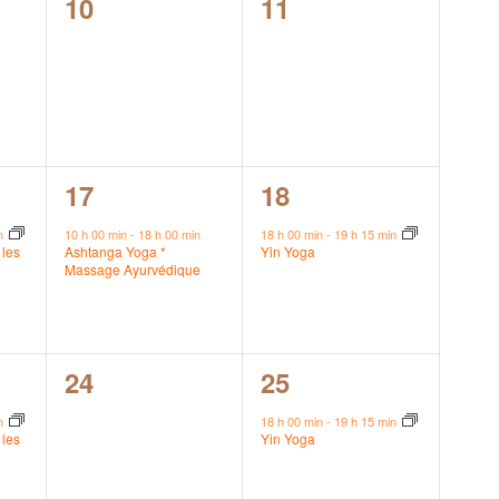
0
0
10
11
,
évènement,
évènement,
1
1
17
18
,
évènement,
évènement,
in
10 h 00 min
-
18 h 00 min
18 h 00 min
-
19 h 15 min
les
Ashtanga Yoga *
Yin Yoga
Massage Ayurvédique
0
1
24
25
,
évènement,
évènement,
in
18 h 00 min
-
19 h 15 min
les
Yin Yoga