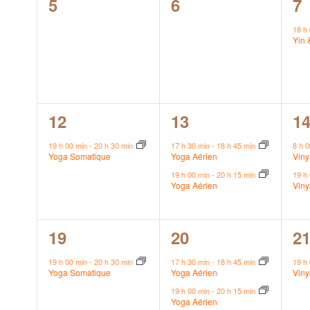
0
0
1
5
6
7
évènement,
évènement,
é
18 h
Yin 
1
2
2
12
13
1
évènement,
évènements,
é
19 h 00 min
-
20 h 30 min
17 h 30 min
-
18 h 45 min
8 h 
Yoga Somatique
Yoga Aérien
Vin
19 h 00 min
-
20 h 15 min
19 h
Yoga Aérien
Vin
1
2
1
19
20
2
évènement,
évènements,
é
19 h 00 min
-
20 h 30 min
17 h 30 min
-
18 h 45 min
19 h
Yoga Somatique
Yoga Aérien
Vin
19 h 00 min
-
20 h 15 min
Yoga Aérien