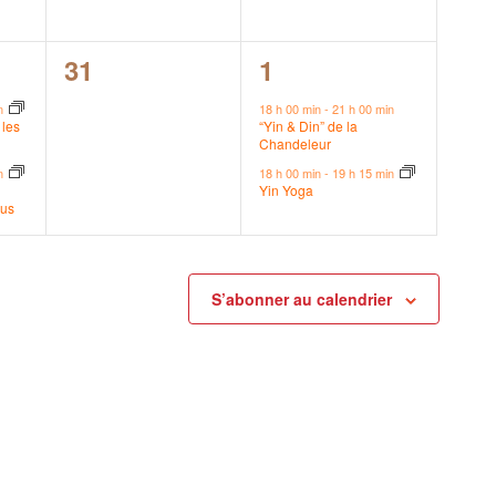
0
2
31
1
s,
évènement,
évènements,
in
18 h 00 min
-
21 h 00 min
les
“Yin & Din” de la
Chandeleur
in
18 h 00 min
-
19 h 15 min
Yin Yoga
cus
S’abonner au calendrier