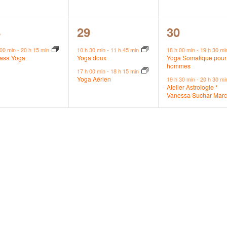
2
2
8
29
30
vènement,
évènements,
évènement
 00 min
-
20 h 15 min
10 h 30 min
-
11 h 45 min
18 h 00 min
-
19 h 30 m
yasa Yoga
Yoga doux
Yoga Somatique pour 
hommes
17 h 00 min
-
18 h 15 min
Yoga Aérien
19 h 30 min
-
20 h 30 m
Atelier Astrologie *
Vanessa Suchar Mar