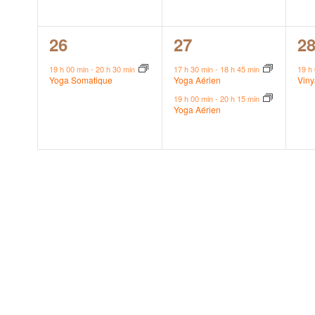
1
2
1
26
27
2
évènement,
évènements,
é
19 h 00 min
-
20 h 30 min
17 h 30 min
-
18 h 45 min
19 h
Yoga Somatique
Yoga Aérien
Vin
19 h 00 min
-
20 h 15 min
Yoga Aérien