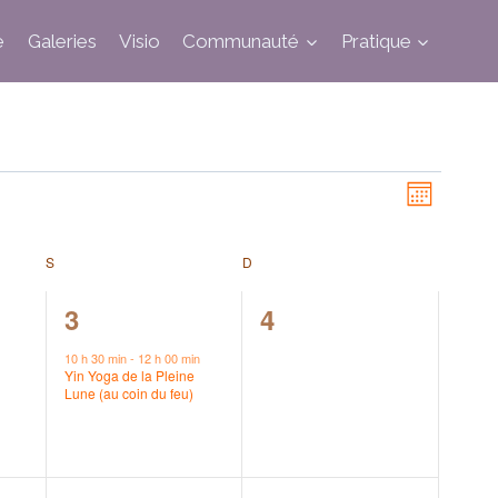
e
Galeries
Visio
Communauté
Pratique
Naviga
Nav
Mois
de
S
SAMEDI
D
DIMANCHE
vues
par
Évène
1
0
3
4
,
évènement,
évènement,
con
10 h 30 min
-
12 h 00 min
Yin Yoga de la Pleine
Lune (au coin du feu)