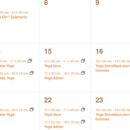
0
0
8
9
vènement,
évènement,
évènement
 00 min
-
21 h 00 min
& Din * Epiphanie
2
1
4
15
16
vènements,
évènements,
évènement
00 min
-
17 h 00 min
10 h 30 min
-
11 h 45 min
18 h 00 min
-
19 h 30 m
yasa Yoga
Yoga doux
Yoga Somatique pour 
hommes
 00 min
-
20 h 15 min
17 h 00 min
-
18 h 15 min
yasa Yoga
Yoga Aérien
2
1
1
22
23
vènement,
évènements,
évènement
 00 min
-
20 h 15 min
10 h 30 min
-
11 h 45 min
18 h 00 min
-
19 h 30 m
yasa Yoga
Yoga doux
Yoga Somatique pour 
hommes
17 h 00 min
-
18 h 15 min
Yoga Aérien