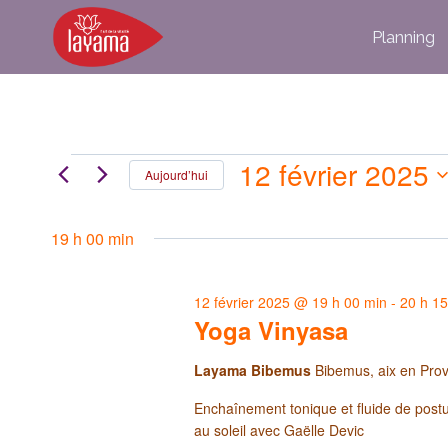
Aller
Planning
au
contenu
12 février 2025
Évènements
Aujourd’hui
Sélectionnez
for
une
19 h 00 min
date.
12
12 février 2025 @ 19 h 00 min
-
20 h 1
février
Yoga Vinyasa
2025
Layama Bibemus
Bibemus, aix en Pro
Enchaînement tonique et fluide de postur
au soleil avec Gaëlle Devic