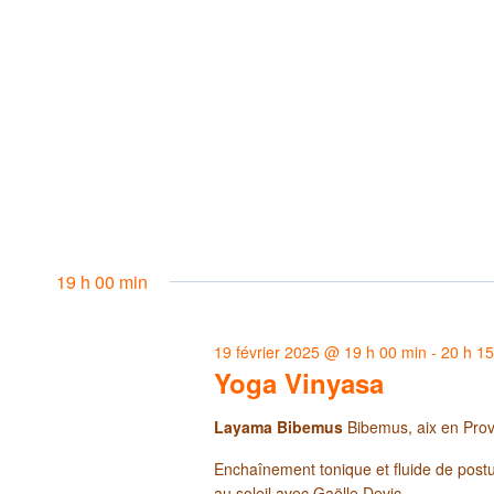
19 h 00 min
19 février 2025 @ 19 h 00 min
-
20 h 1
Yoga Vinyasa
Layama Bibemus
Bibemus, aix en Pro
Enchaînement tonique et fluide de postur
au soleil avec Gaëlle Devic