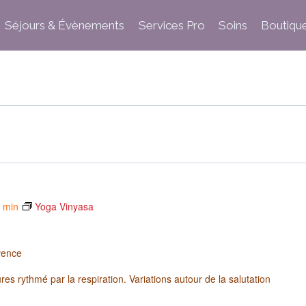
Séjours & Évènements
Services Pro
Soins
Boutiqu
5 min
Yoga Vinyasa
vence
es rythmé par la respiration. Variations autour de la salutation